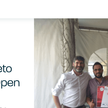
eto
Open