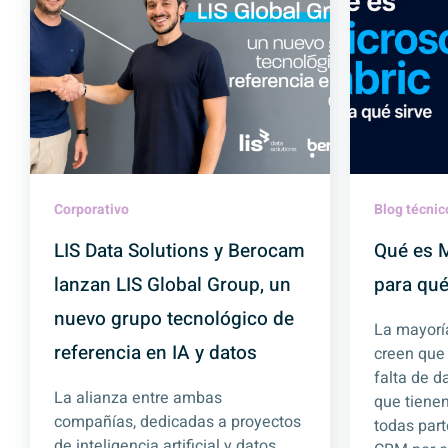
Corporativo
Blog técnic
LIS Data Solutions y Berocam
Qué es M
lanzan LIS Global Group, un
para qué
nuevo grupo tecnológico de
La mayorí
referencia en IA y datos
creen que
falta de d
La alianza entre ambas
que tienen
compañías, dedicadas a proyectos
todas part
de inteligencia artificial y datos