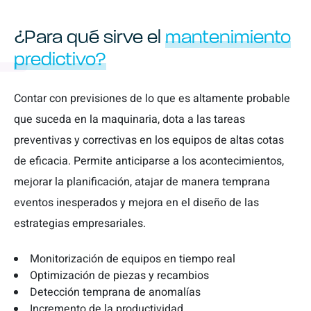
¿Para qué sirve el
mantenimiento
predictivo?
Contar con previsiones de lo que es altamente probable
que suceda en la maquinaria, dota a las tareas
preventivas y correctivas en los equipos de altas cotas
de eficacia. Permite anticiparse a los acontecimientos,
mejorar la planificación, atajar de manera temprana
eventos inesperados y mejora en el diseño de las
estrategias empresariales.
Monitorización de equipos en tiempo real
Optimización de piezas y recambios
Detección temprana de anomalías
Incremento de la productividad