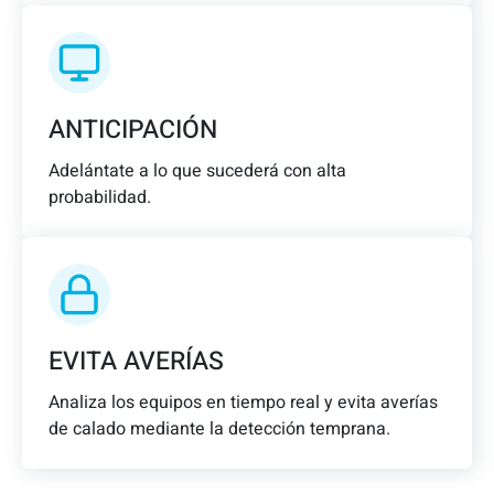
ANTICIPACIÓN
Adelántate a lo que sucederá con alta
probabilidad.
EVITA AVERÍAS
Analiza los equipos en tiempo real y evita averías
de calado mediante la detección temprana.