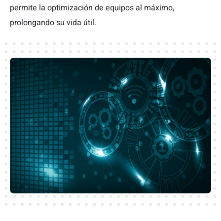
permite la optimización de equipos al máximo,
prolongando su vida útil.