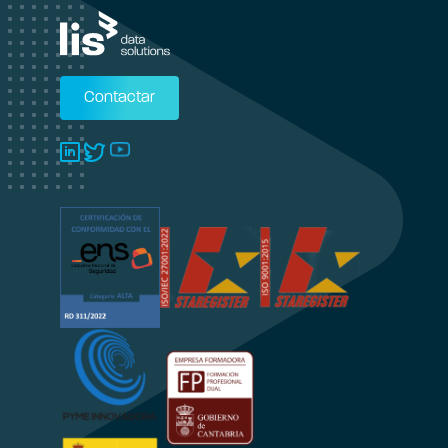
Contactar