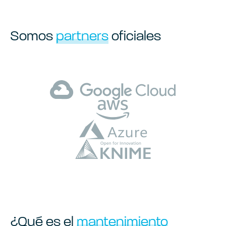
Somos
partners
oficiales
¿Qué es el
mantenimiento