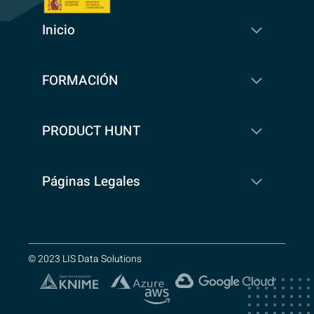
Inicio
FORMACIÓN
PRODUCT HUNT
Páginas Legales
© 2023 LIS Data Solutions