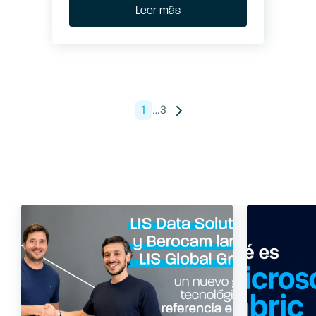
Leer más
1
…
3