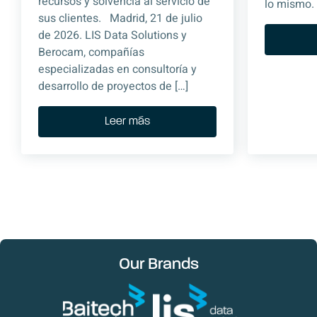
recursos y solvencia al servicio de
lo mismo. 
sus clientes. Madrid, 21 de julio
de 2026. LIS Data Solutions y
Berocam, compañías
especializadas en consultoría y
desarrollo de proyectos de […]
Leer más
Our Brands