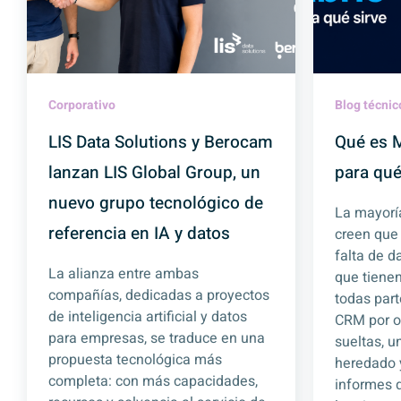
Corporativo
Blog técnic
LIS Data Solutions y Berocam
Qué es M
lanzan LIS Global Group, un
para qué
nuevo grupo tecnológico de
La mayorí
referencia en IA y datos
creen que
falta de d
La alianza entre ambas
que tienen
compañías, dedicadas a proyectos
todas part
de inteligencia artificial y datos
CRM por ot
para empresas, se traduce en una
sueltas, 
propuesta tecnológica más
heredado 
completa: con más capacidades,
informes 