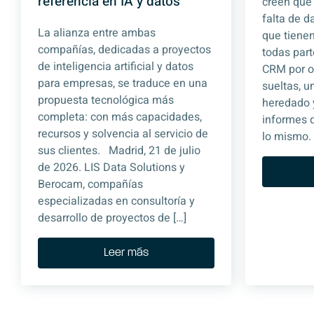
referencia en IA y datos
creen que
falta de d
La alianza entre ambas
que tienen
compañías, dedicadas a proyectos
todas part
de inteligencia artificial y datos
CRM por ot
para empresas, se traduce en una
sueltas, 
propuesta tecnológica más
heredado 
completa: con más capacidades,
informes 
recursos y solvencia al servicio de
lo mismo. 
sus clientes. Madrid, 21 de julio
de 2026. LIS Data Solutions y
Berocam, compañías
especializadas en consultoría y
desarrollo de proyectos de […]
Leer más