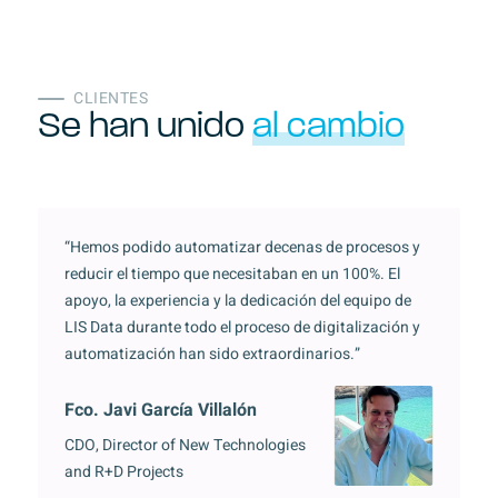
CLIENTES
Se han unido
al cambio
“Hemos podido automatizar decenas de procesos y
“
reducir el tiempo que necesitaban en un 100%. El
g
apoyo, la experiencia y la dedicación del equipo de
g
LIS Data durante todo el proceso de digitalización y
s
automatización han sido extraordinarios.”
c
Fco. Javi García Villalón
J
CDO, Director of New Technologies
D
and R+D Projects
A