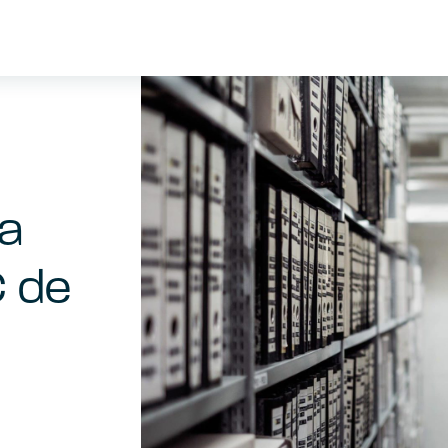
la
C de