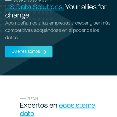
SOBRE NOSOTROS
LIS Data Solutions:
Your allies for
change
Acompañamos a las empresas a crecer y ser más
competitivas apoyándose en el poder de los
datos
Quiénes somos
TECH
Expertos en
ecosistema
data