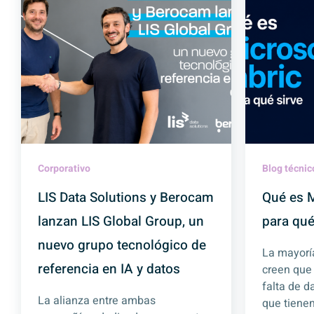
Corporativo
Blog técnic
LIS Data Solutions y Berocam
Qué es M
lanzan LIS Global Group, un
para qué
nuevo grupo tecnológico de
La mayorí
referencia en IA y datos
creen que
falta de d
La alianza entre ambas
que tienen